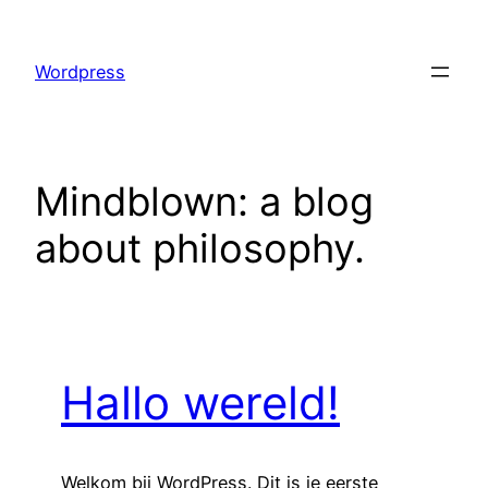
Skip
to
Wordpress
content
Mindblown: a blog
about philosophy.
Hallo wereld!
Welkom bij WordPress. Dit is je eerste